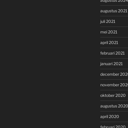
augustus 2024
augustus 2021
juli 2021
mei 2021
april 2021
februari 2021
januari 2021
december 202
november 202
oktober 2020
augustus 202
april 2020
februari 2020