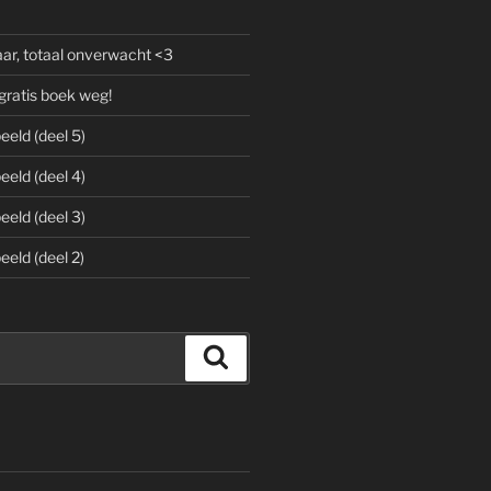
r, totaal onverwacht <3
ratis boek weg!
eeld (deel 5)
eeld (deel 4)
eeld (deel 3)
eeld (deel 2)
Zoeken