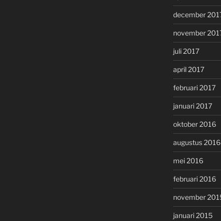
december 201
november 201
juli 2017
april 2017
februari 2017
januari 2017
oktober 2016
augustus 2016
mei 2016
februari 2016
november 201
januari 2015