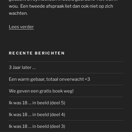
wou. Een tweede afspraak liet dan ook niet op zich
wachten.
“Ik
Lees verder
was
18
…
RECENTE BERICHTEN
in
beeld
3 Jaar later …
(deel
4)”
Een warm gebaar, totaal onverwacht <3
We geven een gratis boek weg!
Ik was 18 … in beeld (deel 5)
Ik was 18 … in beeld (deel 4)
Ik was 18 … in beeld (deel 3)