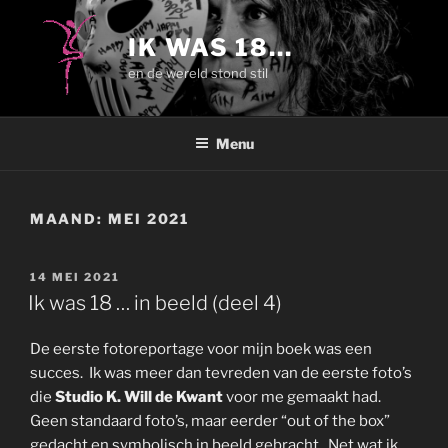
Ga
naar
IK WAS 18…
de
en de wereld stond stil
inhoud
Menu
MAAND:
MEI 2021
GEPLAATST
14 MEI 2021
OP
Ik was 18 … in beeld (deel 4)
De eerste fotoreportage voor mijn boek was een
succes. Ik was meer dan tevreden van de eerste foto’s
die
Studio K. Will de Kwant
voor me gemaakt had.
Geen standaard foto’s, maar eerder “out of the box”
gedacht en symbolisch in beeld gebracht. Net wat ik