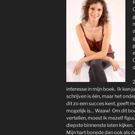
f
O
g
n
d
g
g
e
O
d
interesse in mijn boek. Ik kan
schrijven is één, maar het ond
dit zo een succes kent, geeft 
mogelijk is… Waaw!
Om dit boek
vertellen, moest ik mezelf figu
diepste binnenste laten kijken.
Mijn hart bonsde dan ook als d