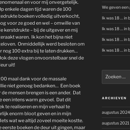
enomenaal en voor mij onvergetelijk.
We geven een g
p enkele dagen tijd waren de 100
edrukte boeken volledig uitverkocht,
Ik was 18 … in b
og voor ze goed en wel – omwille van
Ik was 18 … in b
e kerstdrukte – bij de uitgever en mij
eraakt waren. Ik kon het bijna niet
Ik was 18 … in b
eloven. Onmiddellijk werd besloten om
Ik was 18 … in b
r nog 100 extra bij te laten drukken…
ok deze vlogen onvoorstelbaar snel de
eur uit!
Zoeken
200 maal dank voor de massale
naar:
 jullie niet genoeg bedanken… Een boek
er de mensen brengen is een ander. Dat
ARCHIEVEN
me een intens warm gevoel. Dat dit
 te realiseren en mijn verhaal te
augustus 2024
urlijk enorm bloot geven en in mijn
 Iets wat we altijd zoveel moeite kostte.
augustus 2021
e eerste boeken de deur uit gingen, maar