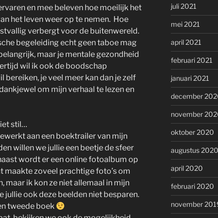
juli 2021
ervaren en mee beleven hoe moeilijk het
van het leven weer op te nemen. Hoe
mei 2021
tvallig verbergt voor de buitenwereld.
ische begeleiding echt geen taboe mag
april 2021
 belangrijk, maar je mentale gezondheid
februari 2021
ertijd wil ik ook de boodschap
l bereiken, je veel meer kan dan je zelf
januari 2021
ankjewel om mijn verhaal te lezen en
december 202
november 202
et stil…
oktober 2020
ewerkt aan een boektrailer van mijn
en willen we jullie een beetje de sfeer
augustus 202
aast wordt er een online fotoalbum op
april 2020
t maakte zoveel prachtige foto’s om
, maar ik kon ze niet allemaal in mijn
februari 2020
 jullie ook deze beelden niet besparen.
november 201
een tweede boek
aat, bekijken we ook de mogelijkheid