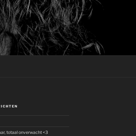
RICHTEN
r, totaal onverwacht <3