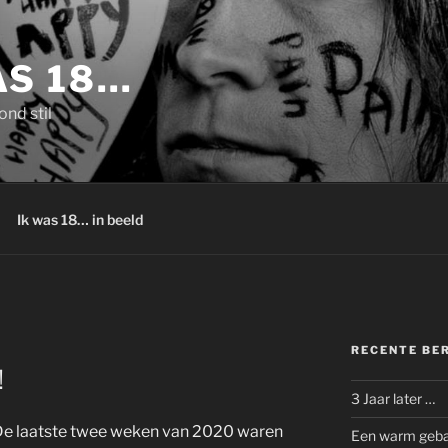
AS 18…
ond stil
Ik was 18… in beeld
RECENTE BE
!
3 Jaar later …
De laatste twee weken van 2020 waren
Een warm gebaa