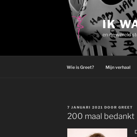
Ga
naar
de
IK W
inhoud
en de wereld st
Wie is Greet?
Mijn verhaal
GEPLAATST
7 JANUARI 2021
DOOR
GREET
OP
200 maal bedankt 