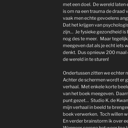
met een doel. De wereld laten 
is om na een trauma de draad 
vaak men echte gevoelens angs
Dat het krijgen van psycholog
zijn… Je fysieke gezondheid is
nog des te meer. Maar tegelijk
meegeven dat als je echt iets wi
denkt. Dus opnieuw 200 maal d
de wereld in te sturen!
Ondertussen zitten we echter ni
Achter de schermen wordt er g
verhaal. Met enkele korte beeld
van het boek meegeven. Daarn
punt gezet… Studio K. de Kwan
mijn verhaal in beeld te brengen
boek verwerken. Toch willen we
En verder brainstorm ik over 
Wanneer corona het weer toe l