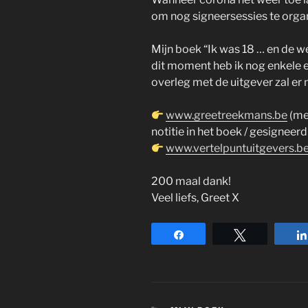
om nog signeersessies te orga
Mijn boek “Ik was 18 … en de wer
dit moment heb ik nog enkele 
overleg met de uitgever zal er
www.greetreekmans.be
(me
notitie in het boek / gesigneer
www.vertelpuntuitgevers.b
200 maal dank!
Veel liefs, Greet X
Share
Tweet