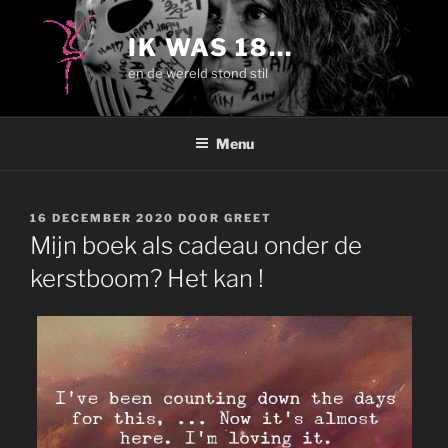
Ga
naar
IK WAS 18…
de
en de wereld stond stil
inhoud
Menu
GEPLAATST
16 DECEMBER 2020
DOOR
GREET
OP
Mijn boek als cadeau onder de
kerstboom? Het kan !