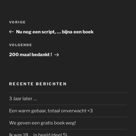
Bericht
Vorig
VORIGE
navigatie
bericht
Nu nog een script, … bijna een boek
Volgend
VOLGENDE
bericht
200 maal bedankt !
RECENTE BERICHTEN
3 Jaar later …
Een warm gebaar, totaal onverwacht <3
We geven een gratis boek weg!
Ik was 18 … in beeld (deel 5)