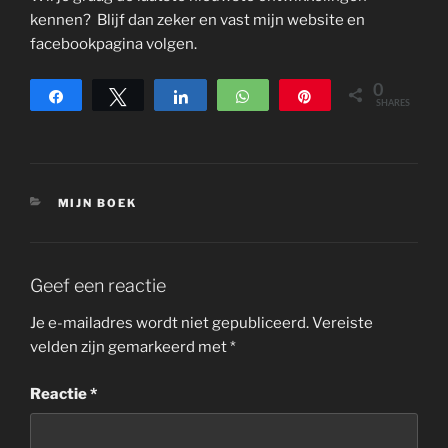
kennen? Blijf dan zeker en vast mijn website en
facebookpagina volgen.
0
Share
Tweet
Share
WhatsApp
Pin
SHARES
CATEGORIEËN
MIJN BOEK
Geef een reactie
Je e-mailadres wordt niet gepubliceerd.
Vereiste
velden zijn gemarkeerd met
*
Reactie
*