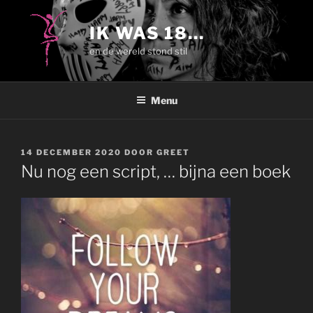
Ga
naar
IK WAS 18…
de
en de wereld stond stil
inhoud
Menu
GEPLAATST
14 DECEMBER 2020
DOOR
GREET
OP
Nu nog een script, … bijna een boek